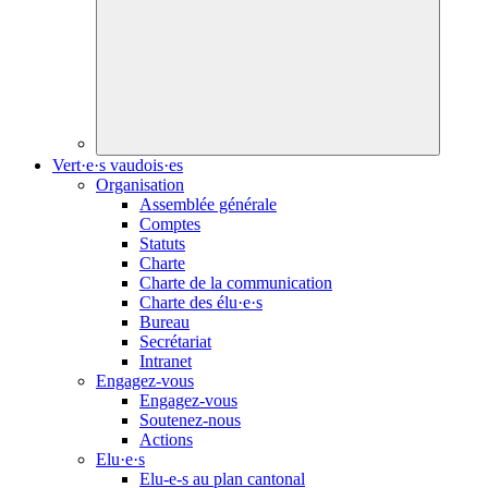
Vert·e·s vaudois·es
Organisation
Assemblée générale
Comptes
Statuts
Charte
Charte de la communication
Charte des
élu·e·s
Bureau
Secrétariat
Intranet
Engagez-vous
Engagez-vous
Soutenez-nous
Actions
Elu·e·s
Elu-e-s
au plan cantonal