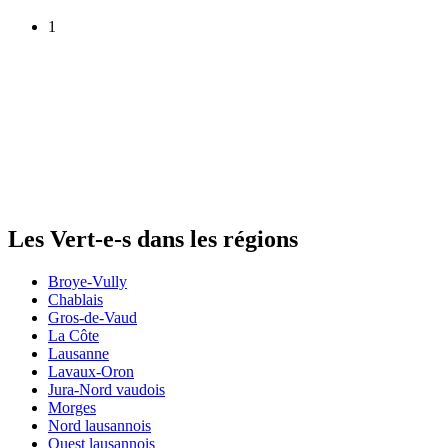
1
Les
Vert-e-s
dans les régions
Broye-Vully
Chablais
Gros-de-Vaud
La Côte
Lausanne
Lavaux-Oron
Jura-Nord vaudois
Morges
Nord lausannois
Ouest lausannois