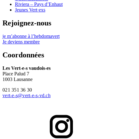
Riviera – Pays d’Enhaut
Jeunes Vert·exs
Rejoignez-nous
je m’abonne à l’hebdomavert
Je deviens membre
Coordonnées
Les
Vert-e-s
vaudois-es
Place Palud 7
1003 Lausanne
021 351 36 30
vert-e-s
@
vert-e-s
-vd.ch