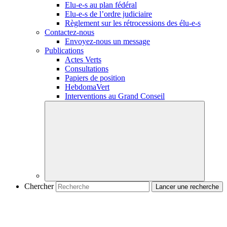
Elu-e-s
au plan fédéral
Elu-e-s
de l’ordre judiciaire
Règlement sur les rétrocessions des
élu-e-s
Contactez-nous
Envoyez-nous un message
Publications
Actes Verts
Consultations
Papiers de position
HebdomaVert
Interventions au Grand Conseil
Chercher