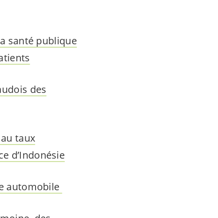
 la santé publique
atients
vaudois des
 au taux
ce d’Indonésie
axe automobile