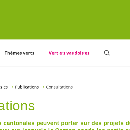
Thèmes verts
Vert·e·s vaudois·es
is·es
Publications
Consultations
ations
s cantonales peuvent porter sur des projets 