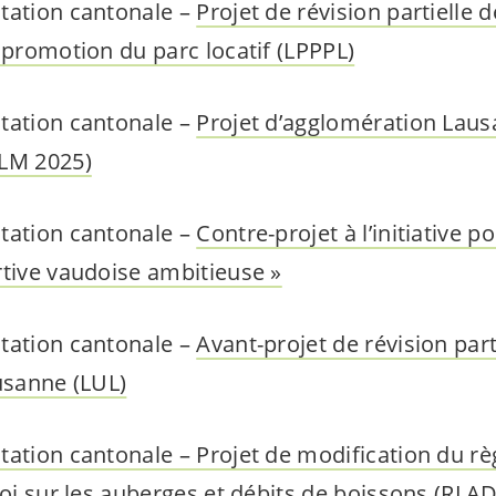
tation cantonale –
Projet de révision partielle de
 promotion du parc locatif (LPPPL)
tation cantonale –
Projet d’agglomération Lau
ALM 2025)
tation cantonale –
Contre-projet à l’initiative p
rtive vaudoise ambitieuse »
tation cantonale –
Avant-projet de révision parti
ausanne (LUL)
tation cantonale – Projet de modification du r
loi sur les auberges et débits de boissons (RLAD