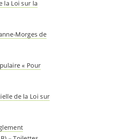
 la Loi sur la
sanne-Morges de
opulaire « Pour
elle de la Loi sur
èglement
B) – Toilettes