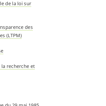
e de la loi sur
ransparence des
ues (LTPM)
se
 la recherche et
que du 29 mai 1985