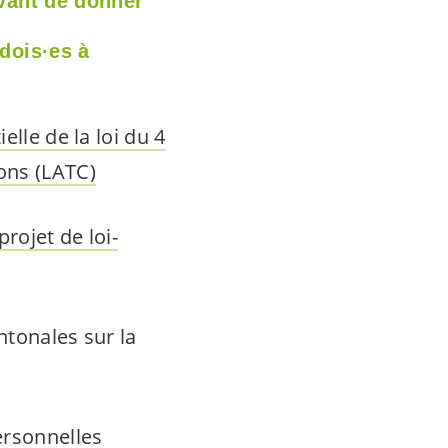
avant de donner
dois·es
à
elle de la loi du 4
ons (LATC)
projet de loi-
ntonales sur la
ersonnelles