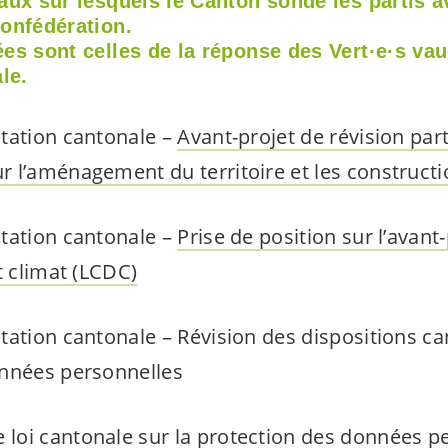
aux sur lesquels le Canton sonde les partis 
Confédération.
ées sont celles de la réponse des
Vert·e·s
vau
le.
tation cantonale –
Avant-projet de révision parti
 l’aménagement du territoire et les constructi
tation cantonale –
Prise de position sur l’avant-
t climat (LCDC)
tation cantonale – Révision des dispositions ca
onnées personnelles
e loi cantonale sur la protection des données p