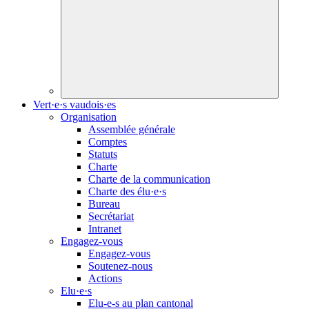
Vert·e·s vaudois·es
Organisation
Assemblée générale
Comptes
Statuts
Charte
Charte de la communication
Charte des
élu·e·s
Bureau
Secrétariat
Intranet
Engagez-vous
Engagez-vous
Soutenez-nous
Actions
Elu·e·s
Elu-e-s
au plan cantonal