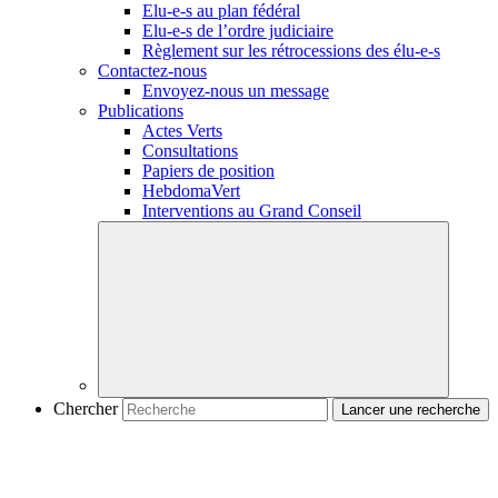
Elu-e-s
au plan fédéral
Elu-e-s
de l’ordre judiciaire
Règlement sur les rétrocessions des
élu-e-s
Contactez-nous
Envoyez-nous un message
Publications
Actes Verts
Consultations
Papiers de position
HebdomaVert
Interventions au Grand Conseil
Chercher