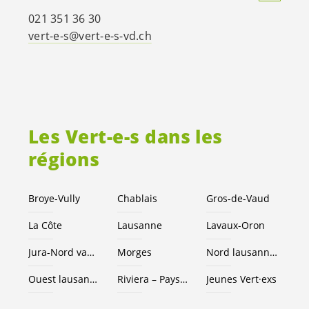
021 351 36 30
vert-e-s
@
vert-e-s
-vd.ch
Les
Vert-e-s
dans les
régions
Broye-Vully
Chablais
Gros-de-Vaud
La Côte
Lausanne
Lavaux-Oron
Jura-Nord vaudois
Morges
Nord lausannois
Ouest lausannois
Riviera – Pays d’Enhaut
Jeunes Vert·exs