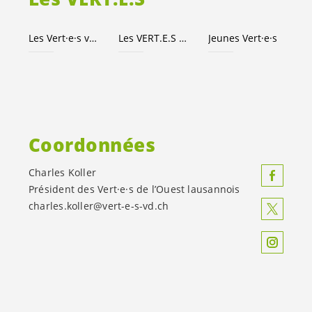
Les
Vert·e·s
vaudois·es
Les
VERT.E.S
suisses
Jeunes
Vert·e·s
Coordonnées
Charles Koller
Président des
Vert·e·s
de l’Ouest lausannois
charles.koller@
vert-e-s
-vd.ch