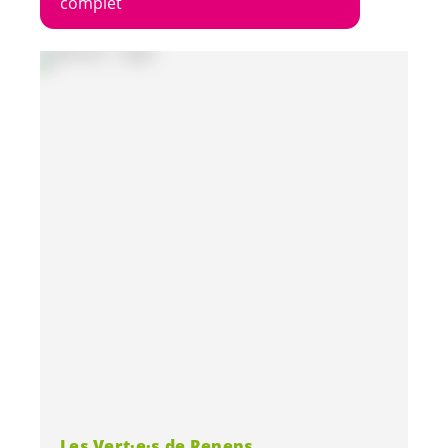
complet
Les
Vert·e·s
de Renens