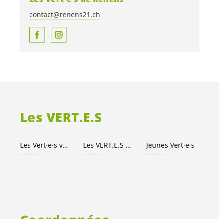
contact@renens21.ch
Les
VERT.E.S
Les
Vert·e·s
vaudois·es
Les
VERT.E.S
suisses
Jeunes
Vert·e·s