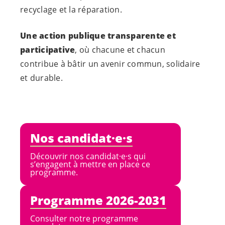
recyclage et la réparation.
Une action publique transparente et
participative
, où chacune et chacun
contribue à bâtir un avenir commun, solidaire
et durable.
Nos
candidat·e·s
Découvrir nos
candidat·e·s
qui
s’engagent à mettre en place ce
programme.
Programme 2026-2031
Consulter notre programme