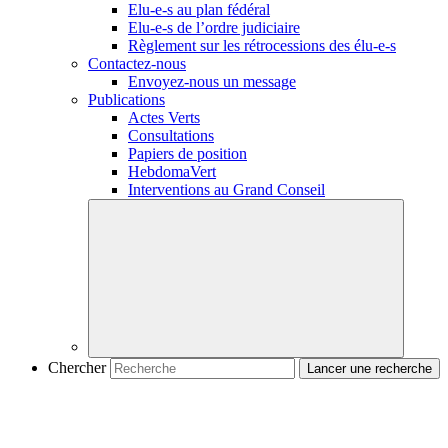
Elu-e-s
au plan fédéral
Elu-e-s
de l’ordre judiciaire
Règlement sur les rétrocessions des
élu-e-s
Contactez-nous
Envoyez-nous un message
Publications
Actes Verts
Consultations
Papiers de position
HebdomaVert
Interventions au Grand Conseil
Chercher