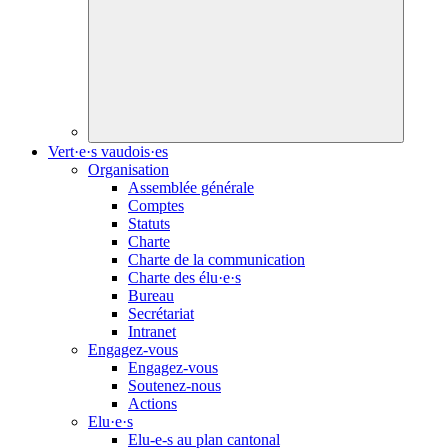
Vert·e·s vaudois·es
Organisation
Assemblée générale
Comptes
Statuts
Charte
Charte de la communication
Charte des
élu·e·s
Bureau
Secrétariat
Intranet
Engagez-vous
Engagez-vous
Soutenez-nous
Actions
Elu·e·s
Elu-e-s
au plan cantonal