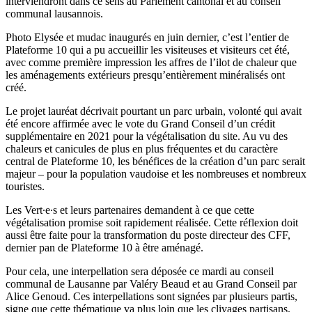
interviendront dans ce sens au Parlement cantonal et au conseil
communal lausannois.
Photo Elysée et mudac inaugurés en juin dernier, c’est l’entier de
Plateforme 10 qui a pu accueillir les visiteuses et visiteurs cet été,
avec comme première impression les affres de l’ilot de chaleur que
les aménagements extérieurs presqu’entièrement minéralisés ont
créé.
Le projet lauréat décrivait pourtant un parc urbain, volonté qui avait
été encore affirmée avec le vote du Grand Conseil d’un crédit
supplémentaire en 2021 pour la végétalisation du site. Au vu des
chaleurs et canicules de plus en plus fréquentes et du caractère
central de Plateforme 10, les bénéfices de la création d’un parc serait
majeur – pour la population vaudoise et les nombreuses et nombreux
touristes.
Les Vert∙e∙s et leurs partenaires demandent à ce que cette
végétalisation promise soit rapidement réalisée. Cette réflexion doit
aussi être faite pour la transformation du poste directeur des CFF,
dernier pan de Plateforme 10 à être aménagé.
Pour cela, une interpellation sera déposée ce mardi au conseil
communal de Lausanne par Valéry Beaud et au Grand Conseil par
Alice Genoud. Ces interpellations sont signées par plusieurs partis,
signe que cette thématique va plus loin que les clivages partisans.