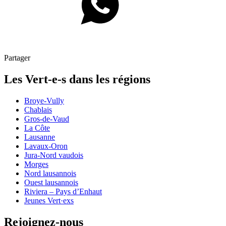
Partager
Les
Vert-e-s
dans les régions
Broye-Vully
Chablais
Gros-de-Vaud
La Côte
Lausanne
Lavaux-Oron
Jura-Nord vaudois
Morges
Nord lausannois
Ouest lausannois
Riviera – Pays d’Enhaut
Jeunes Vert·exs
Rejoignez-nous