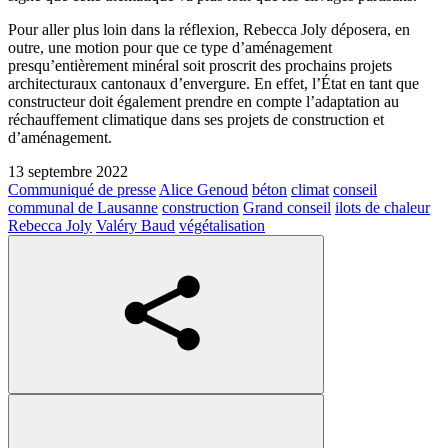
Pour aller plus loin dans la réflexion, Rebecca Joly déposera, en
outre, une motion pour que ce type d’aménagement
presqu’entièrement minéral soit proscrit des prochains projets
architecturaux cantonaux d’envergure. En effet, l’État en tant que
constructeur doit également prendre en compte l’adaptation au
réchauffement climatique dans ses projets de construction et
d’aménagement.
13 septembre 2022
Communiqué de presse
Alice Genoud
béton
climat
conseil
communal de Lausanne
construction
Grand conseil
ilots de chaleur
Rebecca Joly
Valéry Baud
végétalisation