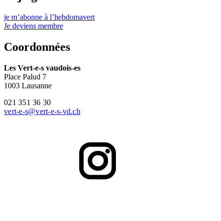
je m’abonne à l’hebdomavert
Je deviens membre
Coordonnées
Les
Vert-e-s
vaudois-es
Place Palud 7
1003 Lausanne
021 351 36 30
vert-e-s
@
vert-e-s
-vd.ch