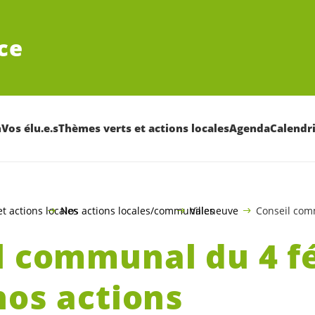
ce
n
Vos élu.e.s
Thèmes verts et actions locales
Agenda
Calendr
t actions locales
Nos actions locales/communales
Villeneuve
Conseil comm
l communal du 4 fé
nos actions