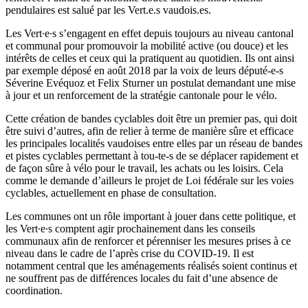
pendulaires est salué par les
Vert.e.s
vaudois.es
.
Les Vert∙e∙s s’engagent en effet depuis toujours au niveau cantonal
et communal pour promouvoir la mobilité active (ou douce) et les
intérêts de celles et ceux qui la pratiquent au quotidien. Ils ont ainsi
par exemple déposé en août 2018 par la voix de leurs
député-e-s
Séverine Evéquoz et Felix Sturner un postulat demandant une mise
à jour et un renforcement de la stratégie cantonale pour le vélo.
Cette création de bandes cyclables doit être un premier pas, qui doit
être suivi d’autres, afin de relier à terme de manière sûre et efficace
les principales localités vaudoises entre elles par un réseau de bandes
et pistes cyclables permettant à tou-
te-s
de se déplacer rapidement et
de façon sûre à vélo pour le travail, les achats ou les loisirs. Cela
comme le demande d’ailleurs le projet de Loi fédérale sur les voies
cyclables, actuellement en phase de consultation.
Les communes ont un rôle important à jouer dans cette politique, et
les Vert∙e∙s comptent agir prochainement dans les conseils
communaux afin de renforcer et pérenniser les mesures prises à ce
niveau dans le cadre de l’après crise du COVID-19. Il est
notamment central que les aménagements réalisés soient continus et
ne souffrent pas de différences locales du fait d’une absence de
coordination.