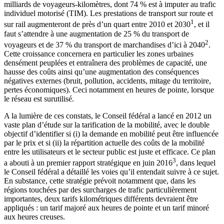
milliards de voyageurs-kilomètres, dont 74 % est à imputer au trafic
individuel motorisé (TIM). Les prestations de transport sur route et
1
sur rail augmenteront de près d’un quart entre 2010 et 2030
, et il
faut s’attendre à une augmentation de 25 % du transport de
2
voyageurs et de 37 % du transport de marchandises d’ici à 2040
.
Cette croissance concernera en particulier les zones urbaines
densément peuplées et entraînera des problèmes de capacité, une
hausse des coûts ainsi qu’une augmentation des conséquences
négatives externes (bruit, pollution, accidents, mitage du territoire,
pertes économiques). Ceci notamment en heures de pointe, lorsque
le réseau est surutilisé.
A la lumière de ces constats, le Conseil fédéral a lancé en 2012 un
vaste plan d’étude sur la tarification de la mobilité, avec le double
objectif d’identifier si (i) la demande en mobilité peut être influencée
par le prix et si (ii) la répartition actuelle des coûts de la mobilité
entre les utilisateurs et le secteur public est juste et efficace. Ce plan
3
a abouti à un premier rapport stratégique en juin 2016
, dans lequel
le Conseil fédéral a détaillé les voies qu’il entendait suivre à ce sujet.
En substance, cette stratégie prévoit notamment que, dans les
régions touchées par des surcharges de trafic particulièrement
importantes, deux tarifs kilométriques différents devraient être
appliqués : un tarif majoré aux heures de pointe et un tarif minoré
aux heures creuses.