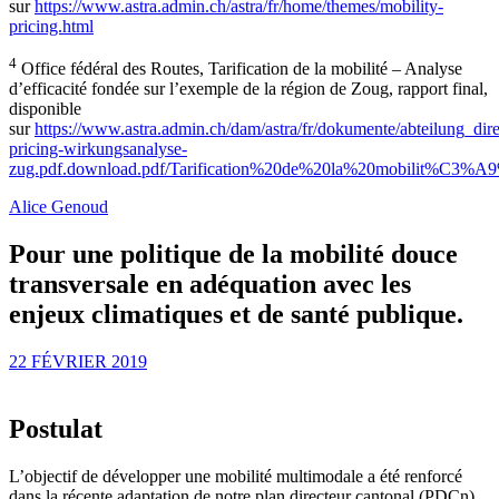
sur
https://www.astra.admin.ch/astra/fr/home/themes/mobility-
pricing.html
4
Office fédéral des Routes, Tarification de la mobilité – Analyse
d’efficacité fondée sur l’exemple de la région de Zoug, rapport final,
disponible
sur
https://www.astra.admin.ch/dam/astra/fr/dokumente/abteilung_dire
pricing-wirkungsanalyse-
zug.pdf.download.pdf/Tarification%20de%20la%20mobilit
Alice Genoud
Pour une politique de la mobilité douce
transversale en adéquation avec les
enjeux climatiques et de santé publique.
22 FÉVRIER 2019
Postulat
L’objectif de développer une mobilité multimodale a été renforcé
dans la récente adaptation de notre plan directeur cantonal (PDCn).