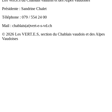
Les
Vert.e.s
du Chablais vaudois et des Alpes vaudoises
Présidente : Sandrine Chalet
Téléphone : 079 / 554 24 00
Mail : chablais(at)
vert-e-s
-vd.ch
© 2026 Les VERT.E.S, section du Chablais vaudois et des Alpes
Vaudoises