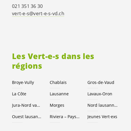
021 351 36 30
vert-e-s
@
vert-e-s
-vd.ch
Les
Vert-e-s
dans les
régions
Broye-Vully
Chablais
Gros-de-Vaud
La Côte
Lausanne
Lavaux-Oron
Jura-Nord vaudois
Morges
Nord lausannois
Ouest lausannois
Riviera – Pays d’Enhaut
Jeunes Vert·exs