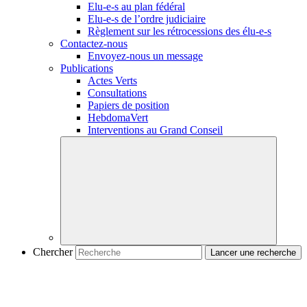
Elu-e-s
au plan fédéral
Elu-e-s
de l’ordre judiciaire
Règlement sur les rétrocessions des
élu-e-s
Contactez-nous
Envoyez-nous un message
Publications
Actes Verts
Consultations
Papiers de position
HebdomaVert
Interventions au Grand Conseil
Chercher