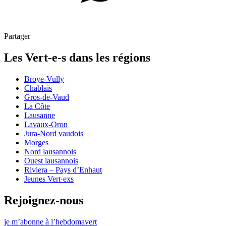
Partager
Les
Vert-e-s
dans les régions
Broye-Vully
Chablais
Gros-de-Vaud
La Côte
Lausanne
Lavaux-Oron
Jura-Nord vaudois
Morges
Nord lausannois
Ouest lausannois
Riviera – Pays d’Enhaut
Jeunes Vert·exs
Rejoignez-nous
je m’abonne à l’hebdomavert