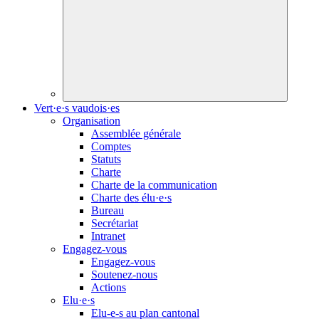
Vert·e·s vaudois·es
Organisation
Assemblée générale
Comptes
Statuts
Charte
Charte de la communication
Charte des
élu·e·s
Bureau
Secrétariat
Intranet
Engagez-vous
Engagez-vous
Soutenez-nous
Actions
Elu·e·s
Elu-e-s
au plan cantonal