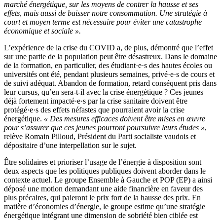
marché énergétique, sur les moyens de contrer la hausse et ses
effets, mais aussi de baisser notre consommation. Une stratégie à
court et moyen terme est nécessaire pour éviter une catastrophe
économique et sociale ».
L’expérience de la crise du COVID a, de plus, démontré que l’effet
sur une partie de la population peut être désastreux. Dans le domaine
de la formation, en particulier, des
étudiant·e·s
des hautes écoles ou
universités ont été, pendant plusieurs semaines,
privé·e·s
de cours et
de suivi adéquat. Abandon de formation, retard conséquent pris dans
leur cursus, qu’en sera-t-il avec la crise énergétique ? Ces jeunes
déjà fortement
impacté·e·s
par la crise sanitaire doivent être
protégé·e·s
des effets néfastes que pourraient avoir la crise
énergétique.
« Des mesures efficaces doivent être mises en œuvre
pour s’assurer que ces jeunes pourront poursuivre leurs études »
,
relève Romain Pilloud, Président du Parti socialiste vaudois et
dépositaire d’une interpellation sur le sujet.
Être solidaires et prioriser l’usage de l’énergie à disposition sont
deux aspects que les politiques publiques doivent aborder dans le
contexte actuel. Le groupe Ensemble à Gauche et POP (EP) a ainsi
déposé une motion demandant une aide financière en faveur des
plus précaires, qui paieront le prix fort de la hausse des prix. En
matière d’économies d’énergie, le groupe estime qu’une stratégie
énergétique intégrant une dimension de sobriété bien ciblée est