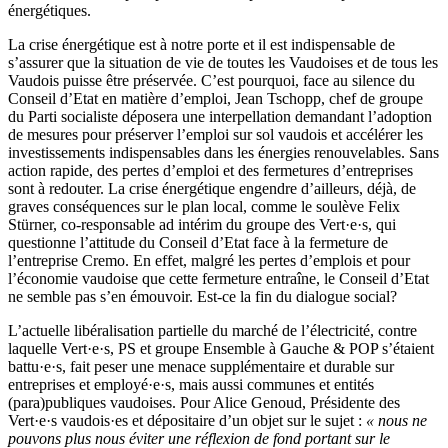
énergétiques.
La crise énergétique est à notre porte et il est indispensable de
s’assurer que la situation de vie de toutes les Vaudoises et de tous les
Vaudois puisse être préservée. C’est pourquoi, face au silence du
Conseil d’Etat en matière d’emploi, Jean Tschopp, chef de groupe
du Parti socialiste déposera une interpellation demandant l’adoption
de mesures pour préserver l’emploi sur sol vaudois et accélérer les
investissements indispensables dans les énergies renouvelables. Sans
action rapide, des pertes d’emploi et des fermetures d’entreprises
sont à redouter. La crise énergétique engendre d’ailleurs, déjà, de
graves conséquences sur le plan local, comme le soulève Felix
Stürner, co-responsable ad intérim du groupe des
Vert·e·s
, qui
questionne l’attitude du Conseil d’Etat face à la fermeture de
l’entreprise Cremo. En effet, malgré les pertes d’emplois et pour
l’économie vaudoise que cette fermeture entraîne, le Conseil d’Etat
ne semble pas s’en émouvoir. Est-ce la fin du dialogue social?
L’actuelle libéralisation partielle du marché de l’électricité, contre
laquelle
Vert·e·s
, PS et groupe Ensemble à Gauche & POP s’étaient
battu·e·s
, fait peser une menace supplémentaire et durable sur
entreprises et
employé·e·s
, mais aussi communes et entités
(para)publiques vaudoises. Pour Alice Genoud, Présidente des
Vert·e·s
vaudois·es
et dépositaire d’un objet sur le sujet :
« nous ne
pouvons plus nous éviter une réflexion de fond portant sur le