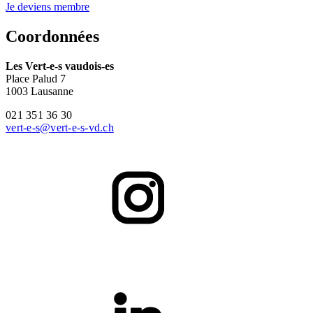
Je deviens membre
Coordonnées
Les
Vert-e-s
vaudois-es
Place Palud 7
1003 Lausanne
021 351 36 30
vert-e-s
@
vert-e-s
-vd.ch