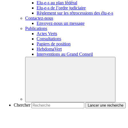
Elu-e-s
au plan fédéral
Elu-e-s
de l’ordre judiciaire
Règlement sur les rétrocessions des
élu-e-s
Contactez-nous
Envoyez-nous un message
Publications
Actes Verts
Consultations
Papiers de position
HebdomaVert
Interventions au Grand Conseil
Chercher