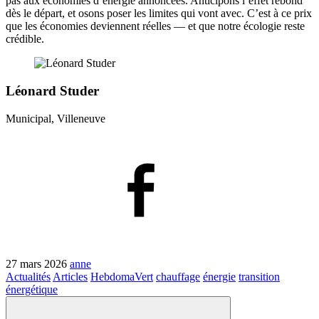
pas aux économies d’énergie annoncées. Anticipons l’effet rebond
dès le départ, et osons poser les limites qui vont avec. C’est à ce prix
que les économies deviennent réelles — et que notre écologie reste
crédible.
Léonard Studer
Municipal, Villeneuve
27 mars 2026
anne
Actualités
Articles
HebdomaVert
chauffage
énergie
transition
énergétique