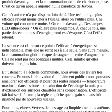
produit davantage — et la consommation totale de charbon explose.
C’est ce qu’on appelle aujourd’hui le paradoxe de Jevons.
Ce mécanisme n’a pas disparu, loin de là. Une technologie plus
efficace revient moins cher à l’usage, alors on l’utilise plus. Une
voiture qui consomme moins ? On roule davantage. Des lampes
LED ultra-sobres ? On éclaire plus longtemps. À chaque fois, une
partie des économies d’énergie promises s’évapore. C’est l’effet
rebond.
La science est claire sur ce point : l’efficacité énergétique est
indispensable, mais elle ne suffit pas à elle seule. Sans autre mesure,
la consommation globale risque de stagner — voire d’augmenter.
Cela ne rend pas nos politiques inutiles. Cela signifie qu’elles
doivent aller plus loin.
Et justement, à l’échelle communale, nous avons des leviers très
concrets. Prenons la rénovation d’un bâtiment public : nous pouvons
améliorer son efficacité et poser des règles simples — température
maximale dans les bureaux, extinction de l’éclairage la nuit, pas
d’extension des surfaces chauffées sans compensation. L’efficacité
fait baisser la facture ; la règle empêche que le gain soit aussitôt
grignoté par de nouveaux usages.
Pour nous,
élu·e·s
Vert·e·s
, le message est limpide : ne nous arrêtons