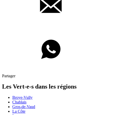
Partager
Les
Vert-e-s
dans les régions
Broye-Vully
Chablais
Gros-de-Vaud
La Côte