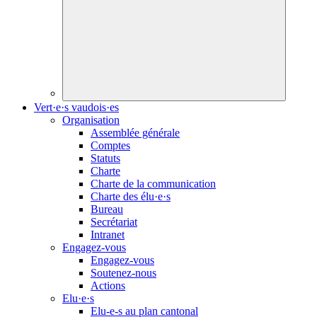
Vert·e·s vaudois·es
Organisation
Assemblée générale
Comptes
Statuts
Charte
Charte de la communication
Charte des
élu·e·s
Bureau
Secrétariat
Intranet
Engagez-vous
Engagez-vous
Soutenez-nous
Actions
Elu·e·s
Elu-e-s
au plan cantonal