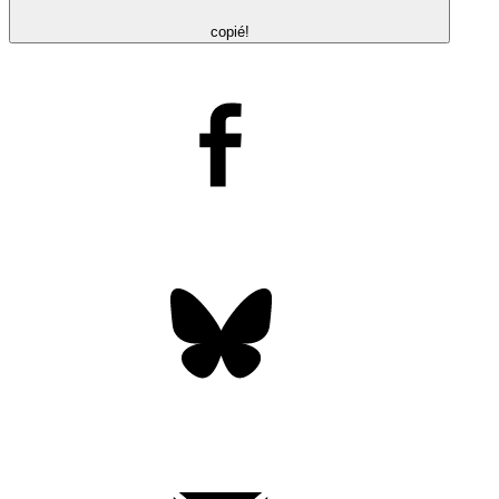
copié!