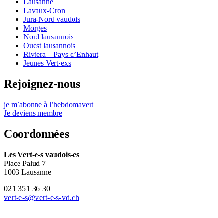
Lausanne
Lavaux-Oron
Jura-Nord vaudois
Morges
Nord lausannois
Ouest lausannois
Riviera – Pays d’Enhaut
Jeunes Vert·exs
Rejoignez-nous
je m’abonne à l’hebdomavert
Je deviens membre
Coordonnées
Les
Vert-e-s
vaudois-es
Place Palud 7
1003 Lausanne
021 351 36 30
vert-e-s
@
vert-e-s
-vd.ch