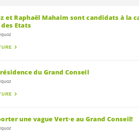
z et Raphaël Mahaim sont candidats à la c
 des Etats
véquoz
TURE
présidence du Grand Conseil
véquoz
TURE
 porter une vague
Vert·e
au Grand Conseil!
véquoz