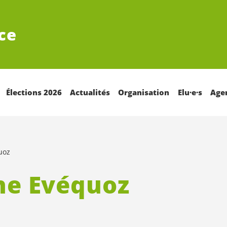
ce
Élections 2026
Actualités
Organisation
Elu·e·s
Age
uoz
ne Evéquoz