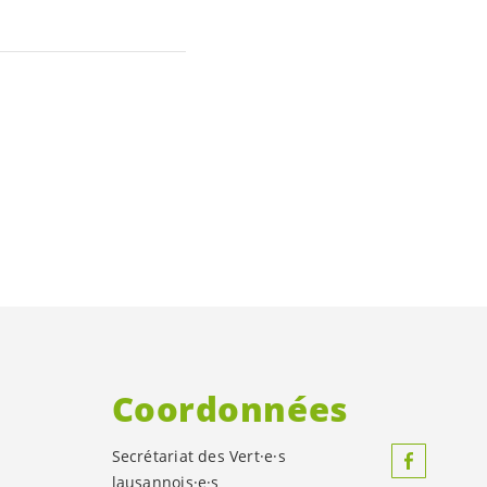
Coordonnées
Secrétariat des
Vert·e·s
lausannois·e·s