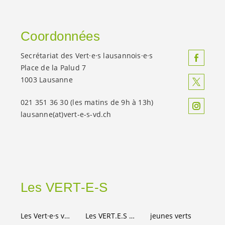
Coordonnées
Secrétariat des
Vert·e·s
lausannois·e·s
Place de la Palud 7
1003 Lausanne
021 351 36 30 (les matins de 9h à 13h)
lausanne(at)
vert-e-s
-vd.ch
Les
VERT-E-S
Les
Vert·e·s
vaudois·es
Les
VERT.E.S
suisses
jeunes verts