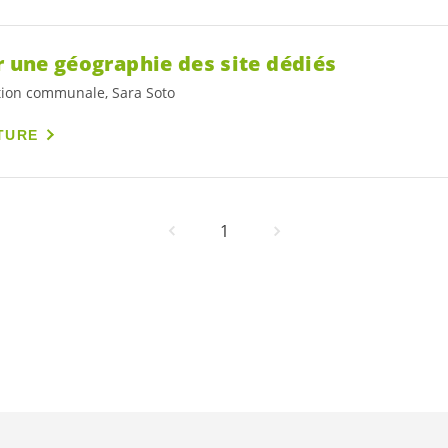
r une géographie des site dédiés
tion communale, Sara Soto
TURE
1