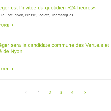
ger est l’invitée du quotidien «24 heures»
s, La Côte, Nyon, Presse, Société, Thématiques
TURE
Léger sera la candidate commune des
Vert.e.s
et 
té de Nyon
TURE
1
2
3
4