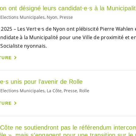
on ont désigné leurs candidat∙e∙s à la Municipal
Elections Municipales, Nyon, Presse
2025 – Les Vert⸱e⸱s de Nyon ont plébiscité Pierre Wahlen e
idate à la Municipalité pour une Ville de proximité et en
Socialiste nyonnais.
TURE
·e·s
unis pour l’avenir de Rolle
lections Municipales, La Côte, Presse, Rolle
TURE
 Côte ne soutiendront pas le référendum interc
ôle », mais s’engagent pour une transition sur le