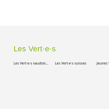
Les
Vert·e·s
Les
Vert·e·s
vaudois·e·s
Les
Vert·e·s
suisses
Jeunes