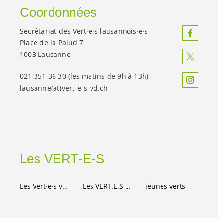
Coordonnées
Secrétariat des
Vert·e·s
lausannois·e·s
Place de la Palud 7
1003 Lausanne
021 351 36 30 (les matins de 9h à 13h)
lausanne(at)
vert-e-s
-vd.ch
Les
VERT-E-S
Les
Vert·e·s
vaudois·es
Les
VERT.E.S
suisses
jeunes verts