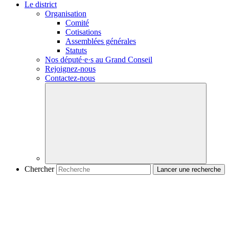
Le district
Organisation
Comité
Cotisations
Assemblées générales
Statuts
Nos
député·e·s
au Grand Conseil
Rejoignez-nous
Contactez-nous
Chercher