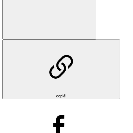
copié!