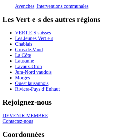
Avenches, Interventions communales
Les
Vert-e-s
des autres régions
VERT.E.S
suisses
Les Jeunes
Vert-e-s
Chablais
Gros-de-Vaud
La Côte
Lausanne
Lavaux-Oron
Jura-Nord vaudois
Morges
Ouest lausannois
Riviera-Pays d’Enhaut
Rejoignez-nous
DEVENIR MEMBRE
Contactez-nous
Coordonnées