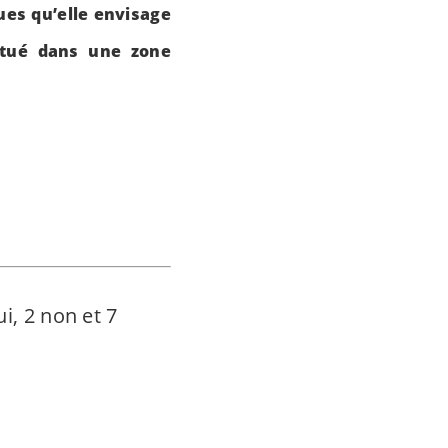
ues qu’elle envisage
itué dans une zone
i, 2 non et 7