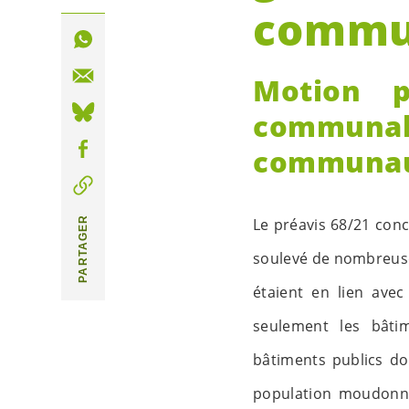
commu
Motion p
communa
communa
Le préavis 68/21 conc
PARTAGER
soulevé de nombreuses
étaient en lien ave
seulement les bâti
bâtiments publics doi
population moudonno