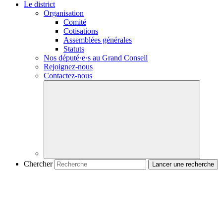
Le district
Organisation
Comité
Cotisations
Assemblées générales
Statuts
Nos
député·e·s
au Grand Conseil
Rejoignez-nous
Contactez-nous
Chercher