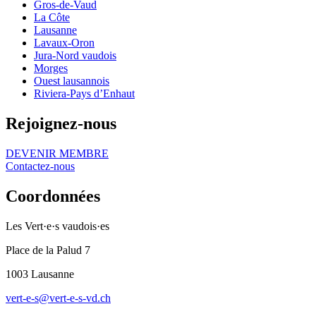
Gros-de-Vaud
La Côte
Lausanne
Lavaux-Oron
Jura-Nord vaudois
Morges
Ouest lausannois
Riviera-Pays d’Enhaut
Rejoignez-nous
DEVENIR MEMBRE
Contactez-nous
Coordonnées
Les
Vert·e·s
vaudois·es
Place de la Palud 7
1003 Lausanne
vert-e-s
@
vert-e-s
-vd.ch