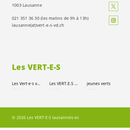
1003 Lausanne
021 351 36 30 (les matins de 9h à 13h)
lausanne(at)
vert-e-s
-vd.ch
Les
VERT-E-S
Les
Vert·e·s
vaudois·es
Les
VERT.E.S
suisses
jeunes verts
© 2026 Les VERT·E·S lausannois·es