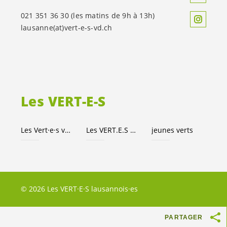
021 351 36 30 (les matins de 9h à 13h)
lausanne(at)
vert-e-s
-vd.ch
Les
VERT-E-S
Les
Vert·e·s
vaudois·es
Les
VERT.E.S
suisses
jeunes verts
© 2026 Les VERT·E·S lausannois·es
PARTAGER