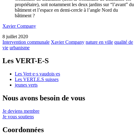
propriétaire), soit notamment les deux jardins sur “l’avant” du
bâtiment et l’espace en demi-cercle à l’angle Nord du
bâtiment ?
Xavier Company
8 juillet 2020
Intervention communale
Xavier Company
nature en ville
qualité de
vie
urbanisme
Les
VERT-E-S
Les
Vert·e·s
vaudois·es
Les
VERT.E.S
suisses
jeunes verts
Nous avons besoin de vous
Je deviens membre
Je vous soutiens
Coordonnées