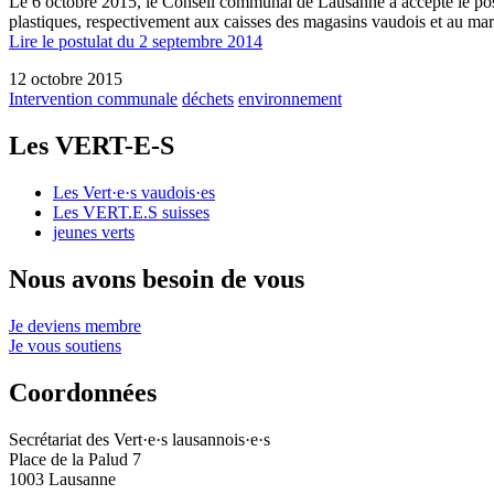
Le 6 octobre 2015, le Conseil communal de Lausanne a accepté le post
plastiques, respectivement aux caisses des magasins vaudois et au marc
Lire le postulat du 2 septembre 2014
12 octobre 2015
Intervention communale
déchets
environnement
Les
VERT-E-S
Les
Vert·e·s
vaudois·es
Les
VERT.E.S
suisses
jeunes verts
Nous avons besoin de vous
Je deviens membre
Je vous soutiens
Coordonnées
Secrétariat des
Vert·e·s
lausannois·e·s
Place de la Palud 7
1003 Lausanne