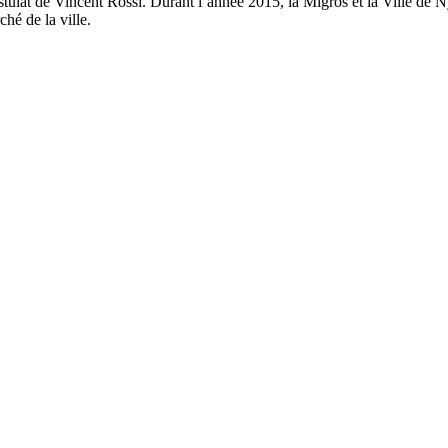
ulat de Vincent Rossi. Durant l’année 2015, la Migros et la Ville de 
hé de la ville.