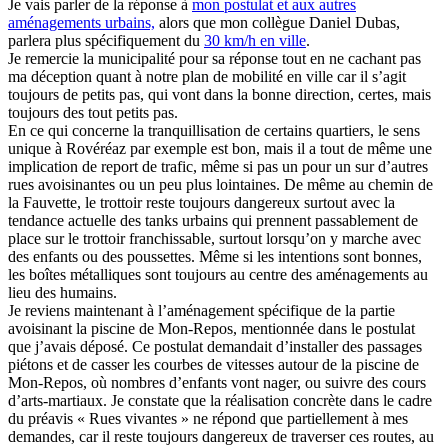
Je vais parler de la réponse à
mon postulat et aux autres
aménagements urbains,
alors que mon collègue Daniel Dubas,
parlera plus spécifiquement du
30 km/h en ville
.
Je remercie la municipalité pour sa réponse tout en ne cachant pas
ma déception quant à notre plan de mobilité en ville car il s’agit
toujours de petits pas, qui vont dans la bonne direction, certes, mais
toujours des tout petits pas.
En ce qui concerne la tranquillisation de certains quartiers, le sens
unique à Rovéréaz par exemple est bon, mais il a tout de même une
implication de report de trafic, même si pas un pour un sur d’autres
rues avoisinantes ou un peu plus lointaines. De même au chemin de
la Fauvette, le trottoir reste toujours dangereux surtout avec la
tendance actuelle des tanks urbains qui prennent passablement de
place sur le trottoir franchissable, surtout lorsqu’on y marche avec
des enfants ou des poussettes. Même si les intentions sont bonnes,
les boîtes métalliques sont toujours au centre des aménagements au
lieu des humains.
Je reviens maintenant à l’aménagement spécifique de la partie
avoisinant la piscine de Mon-Repos, mentionnée dans le postulat
que j’avais déposé. Ce postulat demandait d’installer des passages
piétons et de casser les courbes de vitesses autour de la piscine de
Mon-Repos, où nombres d’enfants vont nager, ou suivre des cours
d’arts-martiaux. Je constate que la réalisation concrète dans le cadre
du préavis « Rues vivantes » ne répond que partiellement à mes
demandes, car il reste toujours dangereux de traverser ces routes, au