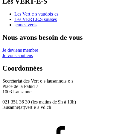
Les
VERT-E-S
Les
Vert·e·s
vaudois·es
Les
VERT.E.S
suisses
jeunes verts
Nous avons besoin de vous
Je deviens membre
Je vous soutiens
Coordonnées
Secrétariat des
Vert·e·s
lausannois·e·s
Place de la Palud 7
1003 Lausanne
021 351 36 30 (les matins de 9h à 13h)
lausanne(at)
vert-e-s
-vd.ch