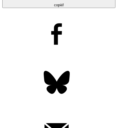
copié!