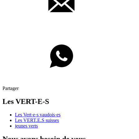
Partager
Les
VERT-E-S
Les
Vert·e·s
vaudois·es
Les
VERT.E.S
suisses
jeunes verts
Nous avons besoin de vous