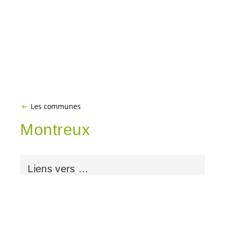
Les communes
Montreux
Liens vers …
Nos
élu·es
au Conseil Municipal et au
Conseil communal
Nos interventions
au Conseil communal