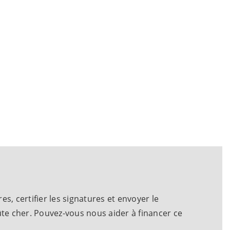
e
es, certifier les signatures et envoyer le
ûte cher. Pouvez-vous nous aider à financer ce