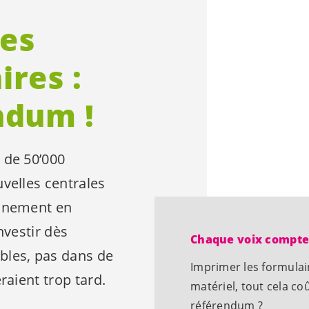
es
ires :
ndum !
 de 50’000
uvelles centrales
onnement en
nvestir dès
Chaque voix compt
bles, pas dans de
Imprimer les formulair
raient trop tard.
matériel, tout cela co
référendum ?