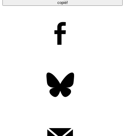
copié!