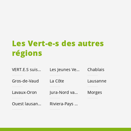
Les
Vert-e-s
des autres
régions
VERT.E.S
suisses
Les Jeunes
Vert-e-s
Chablais
Gros-de-Vaud
La Côte
Lausanne
Lavaux-Oron
Jura-Nord vaudois
Morges
Ouest lausannois
Riviera-Pays d’Enhaut