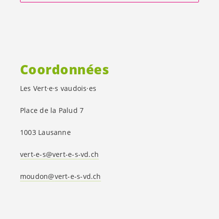
Coordonnées
Les
Vert·e·s
vaudois·es
Place de la Palud 7
1003 Lausanne
vert-e-s
@
vert-e-s
-vd.ch
moudon@
vert-e-s
-vd.ch