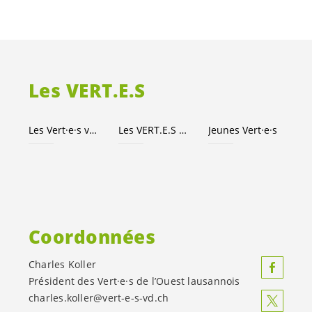
Les
VERT.E.S
Les
Vert·e·s
vaudois·es
Les
VERT.E.S
suisses
Jeunes
Vert·e·s
Coordonnées
Charles Koller
Président des
Vert·e·s
de l’Ouest lausannois
charles.koller@
vert-e-s
-vd.ch