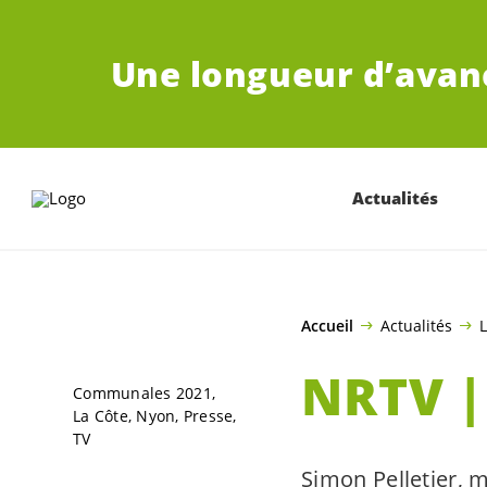
ALLER AU CONTENU PRINCIPAL
Une longueur d’avan
Actualités
Accueil
Actualités
L
NRTV |
Communales 2021
La Côte
Nyon
Presse
TV
Simon Pelletier, 