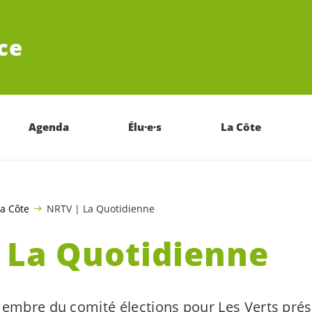
ce
Agenda
Élu·e·s
La Côte
a Côte
NRTV | La Quotidienne
 La Quotidienne
membre du comité élections pour Les Verts prés