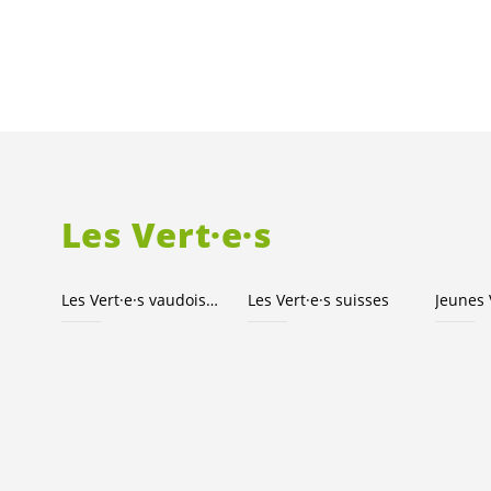
Les
Vert·e·s
Les
Vert·e·s
vaudois·e·s
Les
Vert·e·s
suisses
Jeunes