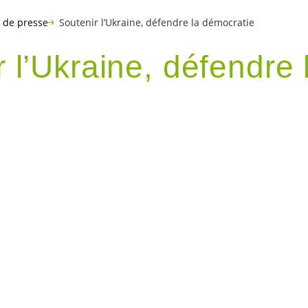
de presse
Soutenir l’Ukraine, défendre la démocratie
 l’Ukraine, défendre 
tie
 à Berne et dimanche 23 février à Genève ont eu
lidarité avec l’Ukraine. A Berne, Nicolas Walder
imé le soutien des
Vert.e.s
; nous demandons au C
e de sanctions, d’utiliser les avoirs russes gelé
suivre le soutien aux
réfugié-e-s
ukrainien-
ne-s
e et durable.