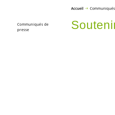
Accueil
Communiqués 
Soutenir
Communiqués de
presse
démocra
Samedi 22 février
manifestions de so
aux Etats, a expr
renforcer le régim
l’Ukraine, de pour
pour une paix just