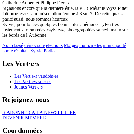
Catherine Aubert et Philippe Deriaz.
Signalons encore que la dernière élue, la PLR Mélanie Wyss-Pittet,
fait progresser la représentation fémine à 3 sur 7. De cette quasi-
parité aussi, nous sommes heureux.
Sylvie, pour toi ces quelques fleurs – des anémones sylvestres
justement surnommées «sylvies», photographiées samedi matin sur
les bords de l’Aubonne.
Non classé
démocratie
elections
Morges
municipales
municipalité
parité
résultats
Sylvie Podio
Les
Vert·e·s
Les
Vert·e·s
vaudois·es
Les
Vert·e·s
suisses
Jeunes
Vert·e·s
Rejoignez-nous
S’ABONNER À LA NEWSLETTER
DEVENIR MEMBRE
Coordonnées