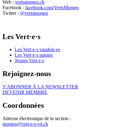
Web :
vertsmorges.ch
Facebook :
facebook.com/VertsMorges
Twitter :
@vertsmorges
Les
Vert·e·s
Les
Vert·e·s
vaudois·es
Les
Vert·e·s
suisses
Jeunes
Vert·e·s
Rejoignez-nous
S’ABONNER À LA NEWSLETTER
DEVENIR MEMBRE
Coordonnées
Adresse électronique de la section :
morges@
vert-e-s
-vd.ch