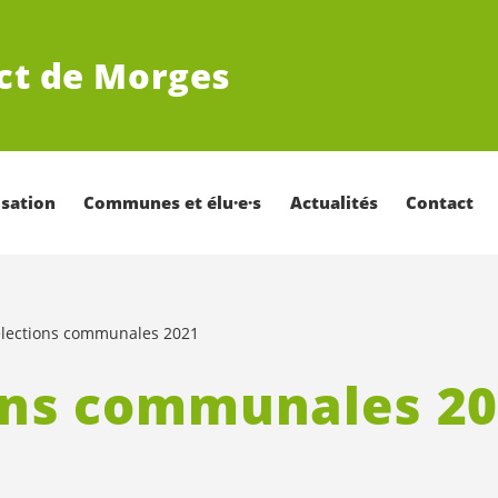
ict de Morges
sation
Communes et élu·e·s
Actualités
Contact
élections communales 2021
ons communales 2