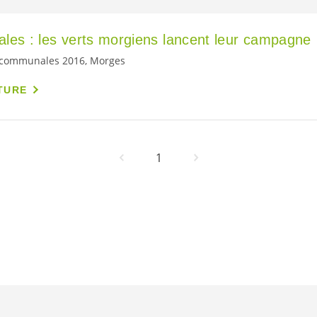
les : les verts morgiens lancent leur campagne
 communales 2016, Morges
TURE
1