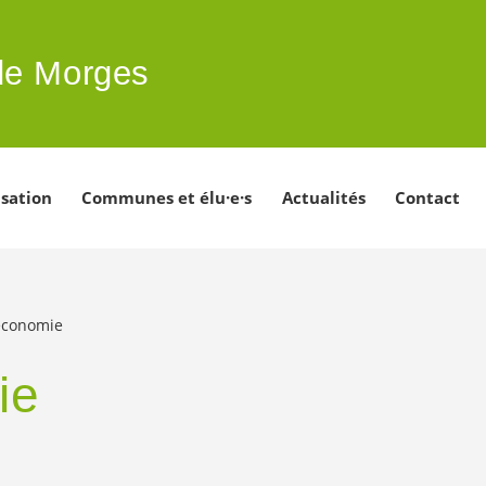
 de Morges
sation
Communes et élu·e·s
Actualités
Contact
économie
ie