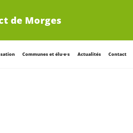
ict de Morges
sation
Communes et élu·e·s
Actualités
Contact