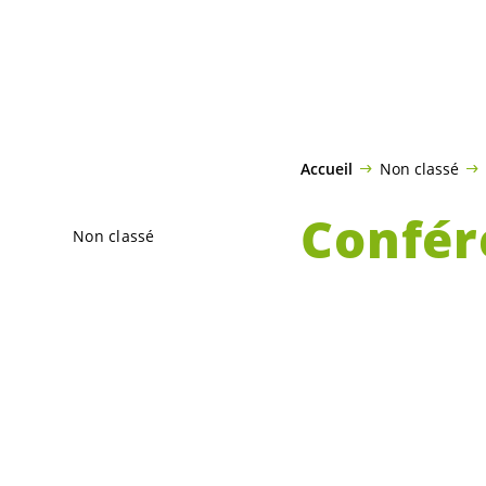
Accueil
Non classé
Confér
Non classé
Litzist
Une conférence-déb
de la Fédération 
suivie d’un apérit