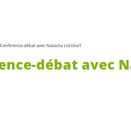
Conférence-débat avec Natacha Litzistorf
ence-débat avec 
orf
at avec Natacha Litzistorf, directrice d’Equite
romande des consommateurs, a eu lieu le 18 avr
if maison et étiqueté (dans le thème de la confér