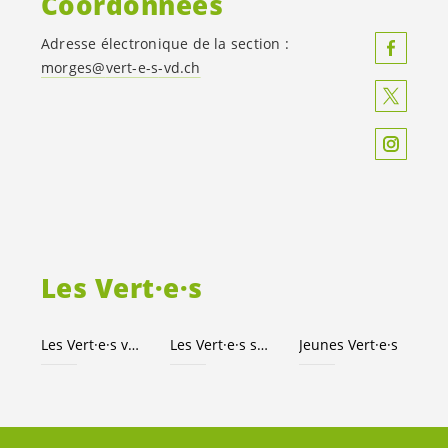
Coordonnées
Adresse électronique de la section :
morges@
vert-e-s
-vd.ch
Les
Vert·e·s
Les
Vert·e·s
vaudois·es
Les
Vert·e·s
suisses
Jeunes
Vert·e·s