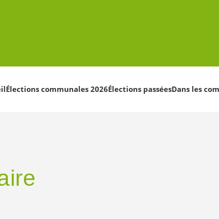
il
Élections communales 2026
Élections passées
Dans les co
aire