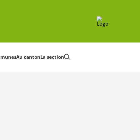
mmunes
Au canton
La section