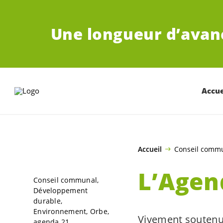
ALLER AU CONTENU PRINCIPAL
Une longueur d’avan
Accue
Accueil
Conseil comm
L’Agen
Conseil communal
Développement
durable
Environnement
Orbe
Vivement soutenu e
agenda 21