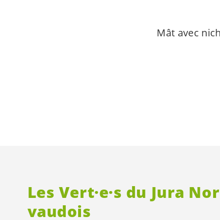
Mât avec nich
Les
Vert·e·s
du Jura No
vaudois