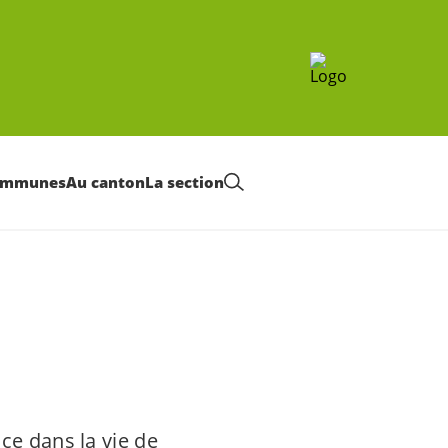
communes
Au canton
La section
ce dans la vie de