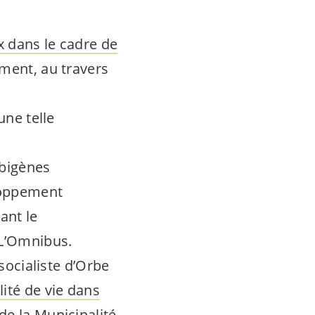
ux dans le cadre de
ement, au travers
une telle
rbigènes
loppement
ant le
 L’Omnibus.
 socialiste d’Orbe
lité de vie dans
de la Municipalité