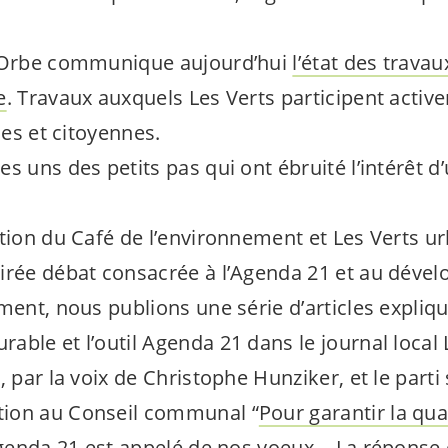
d’Orbe communique aujourd’hui
l’état des trava
e
. Travaux auxquels Les Verts participent activ
ues et citoyennes.
s uns des petits pas qui ont ébruité l’intérêt d’
ation du Café de l’environnement et Les Verts u
irée débat consacrée à l’Agenda 21 et au déve
ment, nous publions une série d’articles expliqu
able et l’outil Agenda 21 dans le journal local
, par la voix de Christophe Hunziker, et le parti
ion au Conseil communal “
Pour garantir la qua
Agenda 21 est appelé de nos voeux… La
réponse 