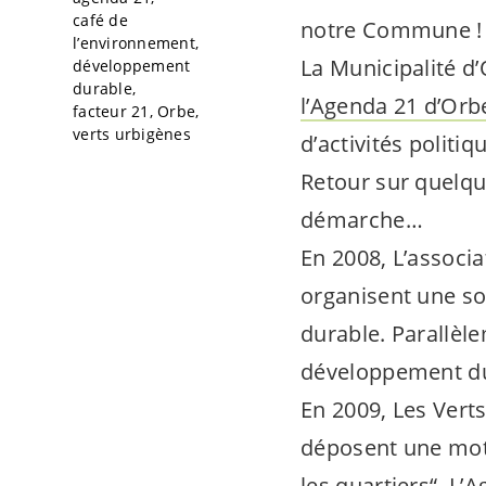
café de
notre Commune !
l’environnement
La Municipalité 
développement
durable
l’Agenda 21 d’Orb
facteur 21
Orbe
verts urbigènes
d’activités politiq
Retour sur quelque
démarche…
En 2008, L’associ
organisent une so
durable. Parallèle
développement dur
En 2009, Les Verts
déposent une mot
les quartiers
“. L’