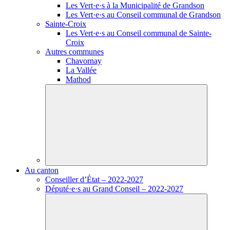
Les
Vert·e·s
à la Municipalité de Grandson
Les
Vert·e·s
au Conseil communal de Grandson
Sainte-Croix
Les
Vert·e·s
au Conseil communal de Sainte-
Croix
Autres communes
Chavornay
La Vallée
Mathod
Au canton
Conseiller d’État – 2022-2027
Député·e·s
au Grand Conseil – 2022-2027