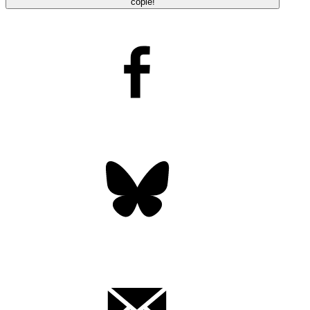
copié!