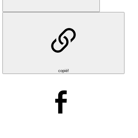
copié!