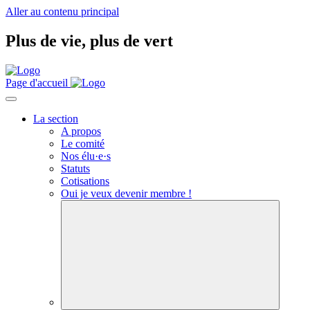
Aller au contenu principal
Plus de vie,
plus de vert
Page d'accueil
La section
A propos
Le comité
Nos
élu·e·s
Statuts
Cotisations
Oui je veux devenir membre !