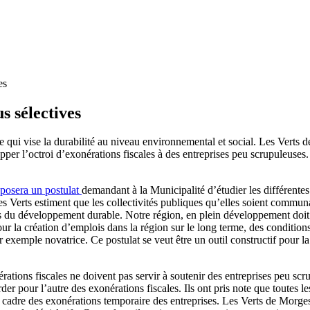
es
s sélectives
e qui vise la durabilité au niveau environnemental et social. Les Vert
opper l’octroi d’exonérations fiscales à des entreprises peu scrupuleuse
posera un postulat
demandant à la Municipalité d’étudier les différent
s Verts estiment que les collectivités publiques qu’elles soient communa
du développement durable. Notre région, en plein développement doit pe
 la création d’emplois dans la région sur le long terme, des conditions 
xemple novatrice. Ce postulat se veut être un outil constructif pour la 
rations fiscales ne doivent pas servir à soutenir des entreprises peu s
rder pour l’autre des exonérations fiscales. Ils ont pris note que toutes 
cadre des exonérations temporaire des entreprises. Les Verts de Morges 