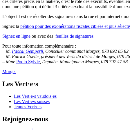
des critères précis en la matière, c’est le rôle des exécutifs, éventuelle
donc une pétition qui définit 3 critères excluant la possibilité d’une ex
L’objectif est de récolter des signatures dans la rue et par internet du
Signez la
pétition pour des exonérations fiscales ciblées et plus sélec
Signez en ligne
ou avec des
feuilles de signatures
Pour toute information complémentaire :
– M.
Pascal Gemperli
, Conseiller communal Morges, 078 892 85 82
– M.
Patrick Goette
, président des Verts du district de Morges, 079 2
– Mme
Podio Sylvie
, Députée, Municipale à Morges, 078 797 47 58
Morges
Les
Vert·e·s
Les
Vert·e·s
vaudois·es
Les
Vert·e·s
suisses
Jeunes
Vert·e·s
Rejoignez-nous