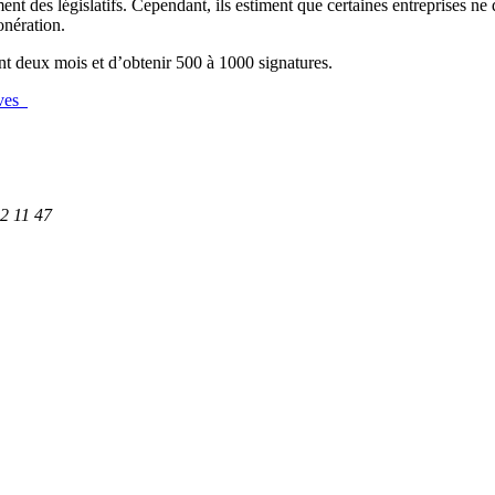
ment des législatifs. Cependant, ils estiment que certaines entreprises ne 
onération.
rant deux mois et d’obtenir 500 à 1000 signatures.
tives
62 11 47