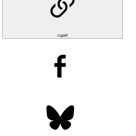
copié!