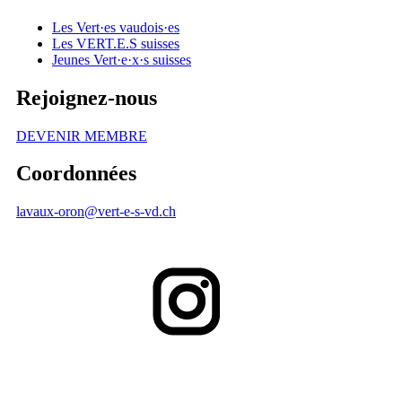
Les
Vert·es
vaudois·es
Les
VERT.E.S
suisses
Jeunes
Vert·e
·
x·s
suisses
Rejoignez-nous
DEVENIR MEMBRE
Coordonnées
lavaux-oron@
vert-e-s
-vd.ch