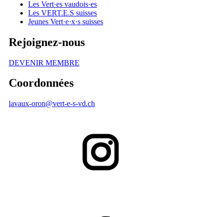
Les
Vert·es
vaudois·es
Les
VERT.E.S
suisses
Jeunes
Vert·e
·
x·s
suisses
Rejoignez-nous
DEVENIR MEMBRE
Coordonnées
lavaux-oron@
vert-e-s
-vd.ch