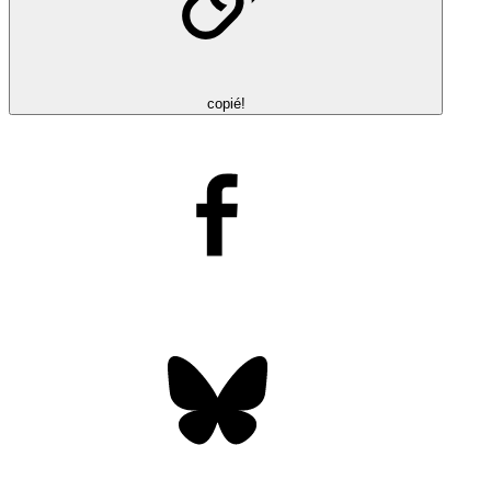
copié!