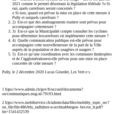
2021 comme le permet désormais la législation fédérale ?o Si
oui, quels carrefours seront concernés ?
o Si non, quand est prévue la mise en place de cette mesure à
Pully et surquels carrefours ?
2) Est-ce que des aménagements routiers sont prévus pour
accompagner cettemesure ?
3) Est-ce que la Municipalité compte consulter les cyclistes
pour déterminer lescarrefours où implémenter cette mesure ?
4) Quelle communication publique est-elle prévue pour
accompagner cette nouvellemesure de la part de la Ville
auprès de la population et des usagères et usagers ?
5) Est-ce qu’une coordination avec les communes limitrophes
et de l’agglomérationest-elle prévue pour une mise en place
concertée de cette mesure ?
Pully, le 2 décembre 2020 Lucas Girardet, Les
Vert·e·s
1 h)ps://www.admin.ch/gov/fr/accueil/documenta?
on/communiques.msg-id-79193.html
2 h)ps://www.mobilservice.ch/admin/data/files/mobility_topic_sec?
on_file/file/486/bfu_radfahrer-n-rechtsabbiegen- bei-rot_fr.pdf?
lm=1541432539