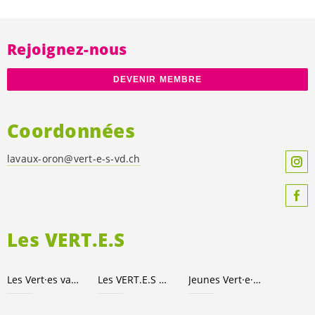
Rejoignez-nous
DEVENIR MEMBRE
Coordonnées
lavaux-oron@
vert-e-s
-vd.ch
Les
VERT.E.S
Les
Vert·es
vaudois·es
Les
VERT.E.S
suisses
Jeunes
Vert·e
·
x·s
suisses