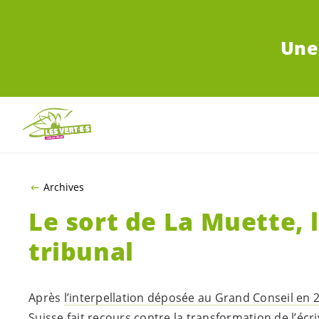
ALLER AU CONTENU PRINCIPAL
Une
Archives
Le sort de La Muette, 
tribunal
Après
l’interpellation déposée au Grand Conseil en 
Suisse fait recours contre la transformation de l’éc