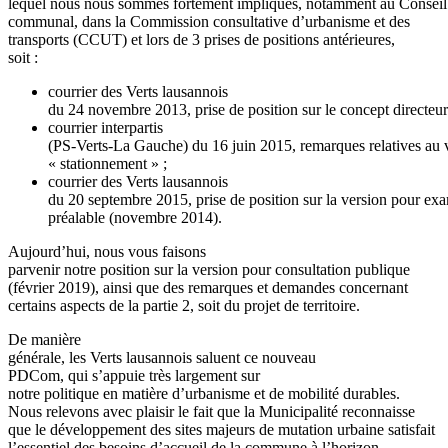
lequel nous nous sommes fortement impliqués, notamment au Conseil
communal, dans la Commission consultative d’urbanisme et des
transports (CCUT) et lors de 3 prises de positions antérieures,
soit :
courrier des Verts lausannois
du 24 novembre 2013, prise de position sur le concept directeur
courrier interpartis
(PS-Verts-La Gauche) du 16 juin 2015, remarques relatives au 
« stationnement » ;
courrier des Verts lausannois
du 20 septembre 2015, prise de position sur la version pour ex
préalable (novembre 2014).
Aujourd’hui, nous vous faisons
parvenir notre position sur la version pour consultation publique
(février 2019), ainsi que des remarques et demandes concernant
certains aspects de la partie 2, soit du projet de territoire.
De manière
générale, les Verts lausannois saluent ce nouveau
PDCom, qui s’appuie très largement sur
notre politique en matière d’urbanisme et de mobilité durables.
Nous relevons avec plaisir le fait que la Municipalité reconnaisse
que le développement des sites majeurs de mutation urbaine satisfait
l’essentiel des besoins d’accueil de la commune à l’horizon