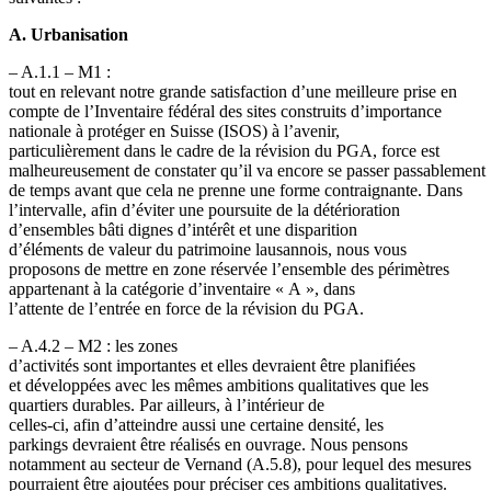
A. Urbanisation
– A.1.1 – M1 :
tout en relevant notre grande satisfaction d’une meilleure prise en
compte de l’Inventaire fédéral des sites construits d’importance
nationale à protéger en Suisse (ISOS) à l’avenir,
particulièrement dans le cadre de la révision du PGA, force est
malheureusement de constater qu’il va encore se passer passablement
de temps avant que cela ne prenne une forme contraignante. Dans
l’intervalle, afin d’éviter une poursuite de la détérioration
d’ensembles bâti dignes d’intérêt et une disparition
d’éléments de valeur du patrimoine lausannois, nous vous
proposons de mettre en zone réservée l’ensemble des périmètres
appartenant à la catégorie d’inventaire « A », dans
l’attente de l’entrée en force de la révision du PGA.
– A.4.2 – M2 : les zones
d’activités sont importantes et elles devraient être planifiées
et développées avec les mêmes ambitions qualitatives que les
quartiers durables. Par ailleurs, à l’intérieur de
celles-ci, afin d’atteindre aussi une certaine densité, les
parkings devraient être réalisés en ouvrage. Nous pensons
notamment au secteur de Vernand (A.5.8), pour lequel des mesures
pourraient être ajoutées pour préciser ces ambitions qualitatives.